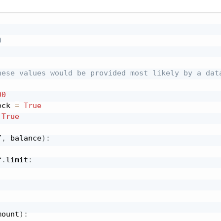
0
hese values would be provided most likely by a dat
00
eck 
=
True
True
f
,
 balance
)
:
f
.
limit
:
mount
)
: