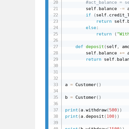
#act_balance = s
        self
.
balance 
-=
 
if
(
self
.
credit_
return
 self
.
else
:
return
(
"Wit
def
deposit
(
self
,
 am
        self
.
balance 
+=
 
return
 self
.
balan
a 
=
 Customer
(
)
b 
=
 Customer
(
)
print
(
a
.
withdraw
(
500
)
)
print
(
a
.
deposit
(
100
)
)
print
(
b
.
withdraw
(
1500
)
)