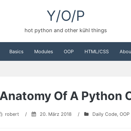
Y/O/P
hot python and other kühl things
Basics
Modules
OOP
HTML/CSS
Abou
Anatomy Of A Python 
robert
/
20. März 2018
/
Daily Code
,
OOP