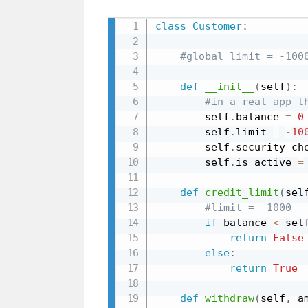
class
Customer
:
#global limit = -100
def
__init__
(
self
)
:
#in a real app t
        self
.
balance 
=
0
        self
.
limit 
=
-
10
        self
.
security_ch
        self
.
is_active 
=
def
credit_limit
(
sel
#limit = -1000
if
 balance 
<
 sel
return
False
else
:
return
True
def
withdraw
(
self
,
 a