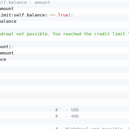
elf.balance - amount
amount

limit
(
self
.
balance
)
==
True
)
:
balance

hdrawl not possible. You reached the credit limit.
ount
)
:
amount

ce

#   - 500
#   - 400
#   Withdrawl not possible. 